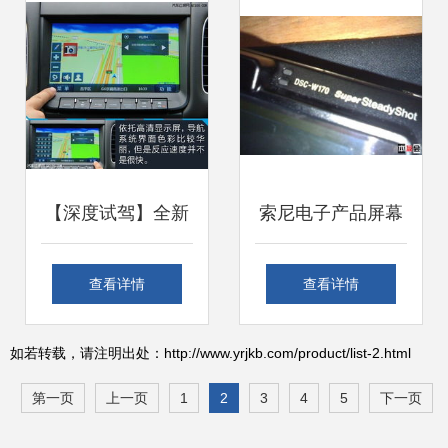
机软硬件零售赛道
软硬件零售
【深度试驾】全新
索尼电子产品屏幕
纳5 精准契合国人
清洁与设备选配指
查看详情
查看详情
审美，丰富配置打
南 从T77、W170
如若转载，请注明出处：http://www.yrjkb.com/product/list-2.html
造智慧座驾新标杆
相机到笔记本周边
第一页
上一页
1
2
3
4
5
下一页