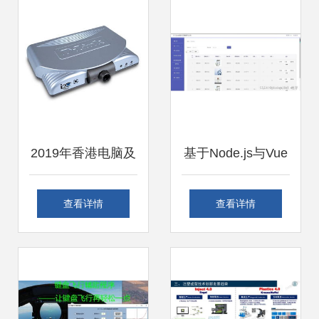
机软硬件及辅助设
与计算机软硬件市
备零售视角下的观
场
察
2019年香港电脑及
基于Node.js与Vue
网络设备商户联络
的医疗器械销售系
查看详情
查看详情
资讯概览 聚焦计算
统 设计、实现与部
机软硬件零售
署全解析