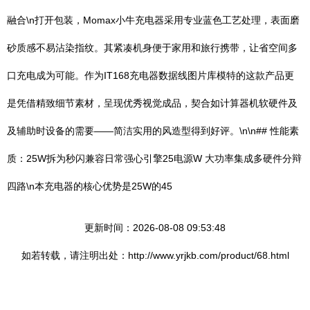
融合\n打开包装，Momax小牛充电器采用专业蓝色工艺处理，表面磨
砂质感不易沾染指纹。其紧凑机身便于家用和旅行携带，让省空间多
口充电成为可能。作为IT168充电器数据线图片库模特的这款产品更
是凭借精致细节素材，呈现优秀视觉成品，契合如计算器机软硬件及
及辅助时设备的需要——简洁实用的风造型得到好评。\n\n## 性能素
质：25W拆为秒闪兼容日常强心引擎25电源W 大功率集成多硬件分辩
四路\n本充电器的核心优势是25W的45
更新时间：2026-08-08 09:53:48
如若转载，请注明出处：http://www.yrjkb.com/product/68.html