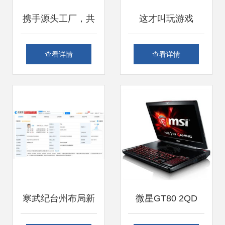
携手源头工厂，共
这才叫玩游戏
赢智能客房未来 星
Matrox 3D环幕技
查看详情
查看详情
级酒店客房专用电
术解析与计算机硬
脑电视一体机诚招
件新体验
代理
寒武纪台州布局新
微星GT80 2QD