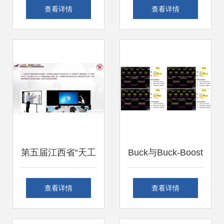
公司 AI与计算机软
042CN 18.4英寸巨
查看详情
查看详情
硬件零售业务齐头
幕游戏本，性能怪
并进
兽的终极诠释
第五届江西省“天工
Buck与Buck-Boost
杯”工业设计大赛企
变换器在小家电辅
查看详情
查看详情
业命题聚焦 信息化
助电源中的应用及