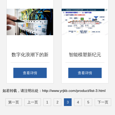
支撑
来
数字化浪潮下的新
智能模塑新纪元
引擎 计算机软硬件
3D复印技术与装备
查看详情
查看详情
零售与我国电力辅
驱动未来智造
如若转载，请注明出处：http://www.yrjkb.com/product/list-3.html
助服务市场的深度
第一页
上一页
1
2
3
4
5
下一页