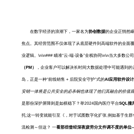
在数字经济的浪潮下，一家名为
协创数据
的企业正悄然
焦点。其经营范围不仅体现了从底层硬件到高端软件的全面
业逻辑。\n\n### 瞄准“云-端-设备”全栈协同\n\n当
（PM）
，企业客户可以解决长时间大数据处理中可能遇到的
岛，正是一种“前线销售 + 后院安全守护”式的
AI应用软件设计
安销一体将是公共安全的必杀锏也体现了他们其融合的价值观。。
是那份深护屏障则是如棋稳下？举2024国内医疗平台
SQL撞
托;这一转变就能引至《，对于试图数字化扩张,例如基于生群
流检测～但这？ 一
看那些曾经深夜疲劳分文件调不度的单位