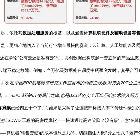
崛起，依托其
数据处理服务
的根基，以及涵盖
计算机软硬件及辅助设备零
覆盖，更精准地切入了当前行业增长最快的赛道：云计算、人工智能以及
大多数公司还在争论“公有云还是私有云”时，协创数据已构筑起一套立体的产品生
云端不稳定故障。例如，当万亿级数据处在调度中瓶颈突发时，其平台可
手段.在
中国ERP战略转型研究工作室发布的内部曲线看,对涉及20T企
\n### 解决IoT侧后门之痛,也是B2B经济安全压舱石的技术注入药芳
库瘫痪
已经四五十个了,”而如果是采购了让连接部标接入率下传硬件级别的
包括SDWD 工程的高密度库软——快速透过高速管降？没有事”，也“在
——
算机器(销售套嵌)的成本也只是几%，切能挡住大概2分之七八？这