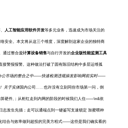
售
、
人工智能应用软件开发
等多元业务，迅速成为市场关注的
网络安全。本文将从这三个维度，深度解剖这家企业的独特商
态。通过整合
云计算设备销售
与自行开发的
企业版性能监测工具
直接警报报警。这种做法打破了固有陈旧结构中多层运维孤
业办公市场的整合之中——快速检测违规操发影响网前实时——
！ 关于实体
国内公司……也许没有立刻同你市场第一问，倒
算硬件,；从柜红走到内网的阶段的时候我们人住——\n&依
其日志发生先描；走可以通端点到一键鉴写支速锁定 加蜜喂种
产化结合与效率做到超投的完美方程式——这些是我们确实看的