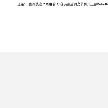
道路”！也许从这个角度看:好容易跑道的变节奏式正强!\nfurther ill